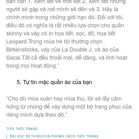
bạn cần 1. Xem xét về thời tiết 2. Xem xét những
người sẽ gặp và nơi mình sẽ đến và 3. Hãy là
chính mình trong những giới hạn đó. Đối với tôi,
điều đó có nghĩa là rất nhiều lựa chọn cho quần
skinny và váy có in họa tiết, sọc, đỏ, họa tiết
Leopard.Trong mùa hè tôi thường chọn
Birkenstocks, váy của La Double J, và áo của
Sacai.Tất cả đều thoải mái, dễ dàng, và linh hoạt
trong mọi hoạt động.”
Tự tin mặc quần áo của bạn
“Cho dù mùa xuân hay mùa thu, tôi sẽ lấy cảm
hứng từ chúng để xây dựng một bộ trang phục của
riêng mình dựa theo đó.”
TIPS THỜI TRANG
|
BÀI HỌC
BETH BUCCIN
PHONG CÁCH THỜI TRANG